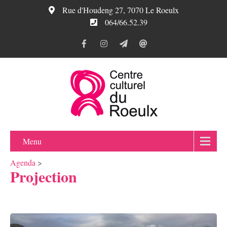
Rue d'Houdeng 27, 7070 Le Roeulx
064/66.52.39
Menu
Agenda
>
Projection