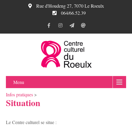
Rue d'Houdeng 27, 7070 Le Roeulx
064/66.52.39
Menu
Infos pratiques
>
Situation
Le Centre culturel se situe :