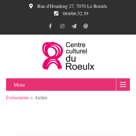
Rue d'Houdeng 27, 7070 Le Roeulx
064/66.52.39
Menu
Évènements
>
Atelier