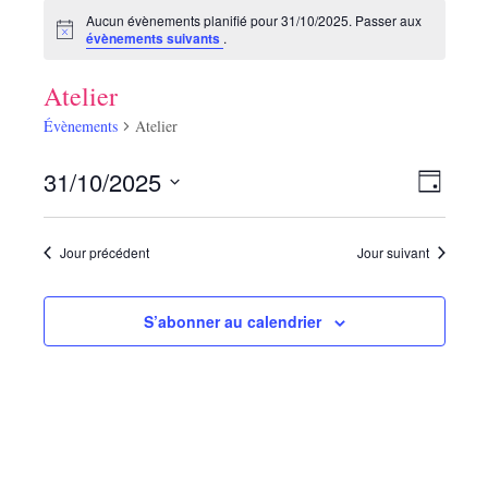
Aucun évènements planifié pour 31/10/2025. Passer aux
évènements suivants
.
Atelier
Évènements
Atelier
N
N
31/10/2025
J
a
a
S
v
o
v
i
é
u
g
Jour précédent
Jour suivant
r
i
l
a
e
t
g
i
c
S’abonner au calendrier
a
o
t
n
t
i
d
i
e
o
v
o
n
u
n
n
e
s
e
p