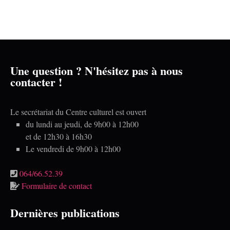
É
z
a
v
u
è
r
n
n
e
c
e
m
o
d
e
n
n
a
Une question ? N'hésitez pas à nous
t
contacter !
t
s
e
u
.
l
Le secrétariat du Centre culturel est ouvert
t
du lundi au jeudi, de 9h00 à 12h00
et de 12h30 à 16h30
a
Le vendredi de 9h00 à 12h00
t
i
064/66.52.39
o
Formulaire de contact
n
Dernières publications
s