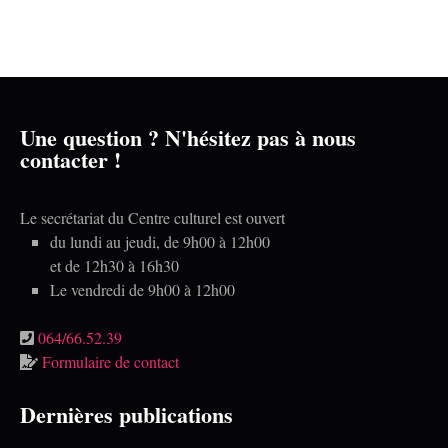
É
z
a
v
u
è
r
n
n
e
c
e
m
o
d
e
n
n
a
Une question ? N'hésitez pas à nous
t
contacter !
t
s
e
u
.
l
Le secrétariat du Centre culturel est ouvert
t
du lundi au jeudi, de 9h00 à 12h00
et de 12h30 à 16h30
a
Le vendredi de 9h00 à 12h00
t
i
064/66.52.39
o
Formulaire de contact
n
Dernières publications
s