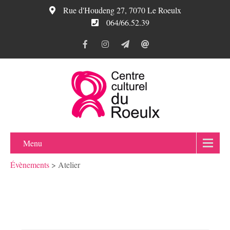
Rue d'Houdeng 27, 7070 Le Roeulx
064/66.52.39
Menu
Évènements
>
Atelier