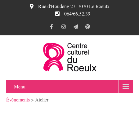
Rue d'Houdeng 27, 7070 Le Roeulx
064/66.52.39
Menu
Évènements
>
Atelier