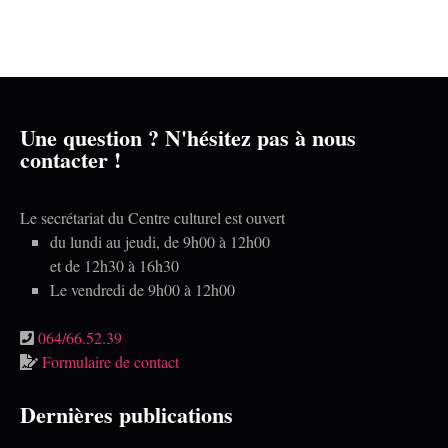
É
z
a
v
u
è
r
n
n
e
c
e
m
o
d
e
n
n
a
Une question ? N'hésitez pas à nous
t
contacter !
t
s
e
u
.
l
Le secrétariat du Centre culturel est ouvert
t
du lundi au jeudi, de 9h00 à 12h00
et de 12h30 à 16h30
a
Le vendredi de 9h00 à 12h00
t
i
064/66.52.39
o
Formulaire de contact
n
Dernières publications
s