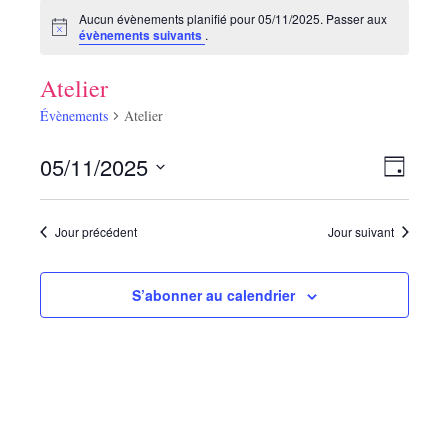
Aucun évènements planifié pour 05/11/2025. Passer aux
évènements suivants
.
Atelier
Évènements
Atelier
N
N
05/11/2025
J
a
a
S
v
o
v
i
é
u
g
Jour précédent
Jour suivant
r
i
l
a
e
t
g
i
c
S’abonner au calendrier
a
o
t
n
t
i
d
i
e
o
v
o
n
u
n
n
e
s
e
p