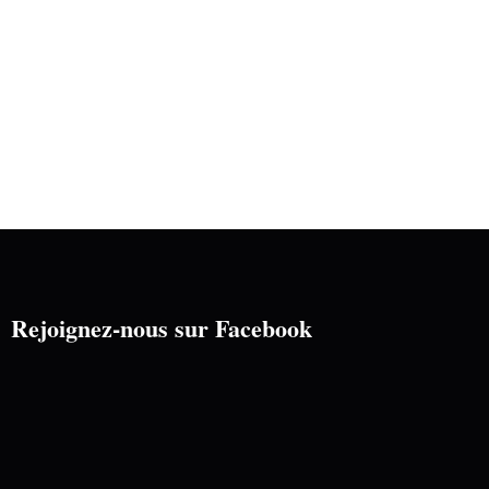
e
e
n
n
t
t
,
,
Rejoignez-nous sur Facebook