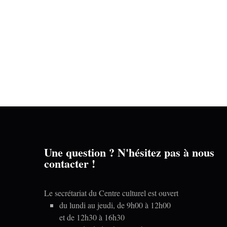
e
e
n
n
t
t
,
,
Une question ? N'hésitez pas à nous
contacter !
Le secrétariat du Centre culturel est ouvert
du lundi au jeudi, de 9h00 à 12h00
et de 12h30 à 16h30