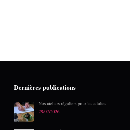
e
e
e
n
n
n
t
t
t
,
,
,
Dernières publications
Nos ateliers réguliers pour les adultes
29/07/2026