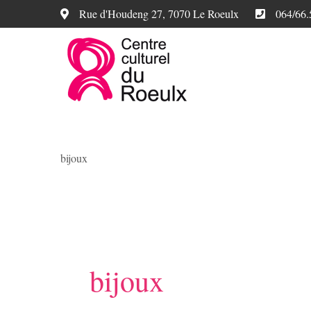
Rue d'Houdeng 27, 7070 Le Roeulx
064/66.
bijoux
bijoux