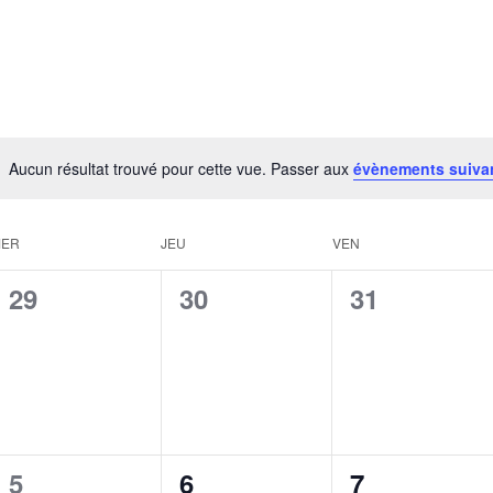
Aucun résultat trouvé pour cette vue. Passer aux
évènements suiva
MER
JEU
VEN
0
0
0
29
30
31
é
é
é
v
v
v
è
è
è
n
n
n
0
0
0
5
6
7
e
e
e