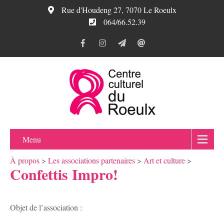
Rue d'Houdeng 27, 7070 Le Roeulx
064/66.52.39
Menu
À propos
>
Les associations partenaires
>
Art et culture
>
Confettis Impro!
Objet de l’association :