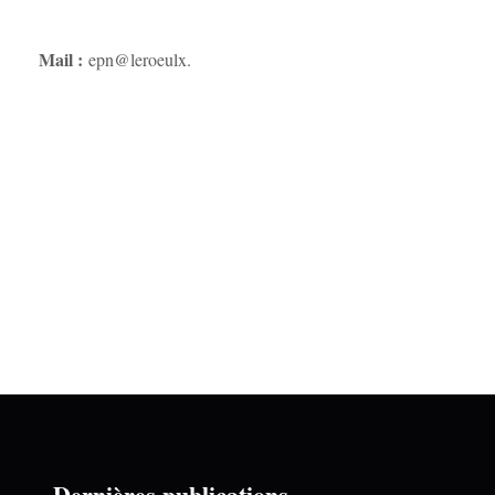
l :
epn@leroeulx.
Dernières publications