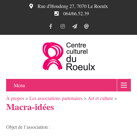
Rue d'Houdeng 27, 7070 Le Roeulx
064/66.52.39
Menu
À propos
>
Les associations partenaires
>
Art et culture
>
Macra-idées
Objet de l’association :