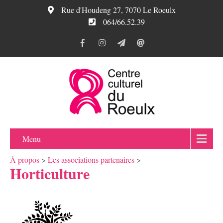
Rue d'Houdeng 27, 7070 Le Roeulx
064/66.52.39
Menu
À propos
>
Les associations partenaires
>
Horticulture