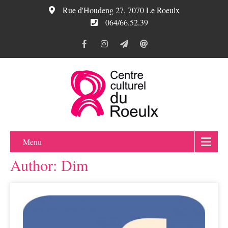
Rue d'Houdeng 27, 7070 Le Roeulx
064/66.52.39
Menu
Author:
Dim