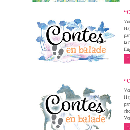
“C
Ven
Hay
par
la 
Eng
L
“C
Ven
Hay
par
che
Ver
L