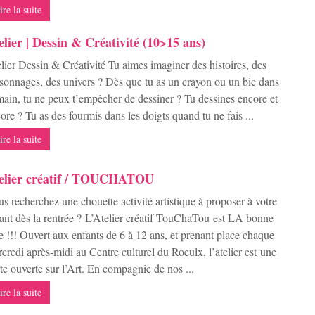
ire la suite
elier | Dessin & Créativité (10>15 ans)
lier Dessin & Créativité Tu aimes imaginer des histoires, des
sonnages, des univers ? Dès que tu as un crayon ou un bic dans
main, tu ne peux t’empêcher de dessiner ? Tu dessines encore et
ore ? Tu as des fourmis dans les doigts quand tu ne fais ...
ire la suite
elier créatif / TOUCHATOU
s recherchez une chouette activité artistique à proposer à votre
ant dès la rentrée ? L’Atelier créatif TouChaTou est LA bonne
e !!! Ouvert aux enfants de 6 à 12 ans, et prenant place chaque
credi après-midi au Centre culturel du Roeulx, l’atelier est une
te ouverte sur l’Art. En compagnie de nos ...
ire la suite