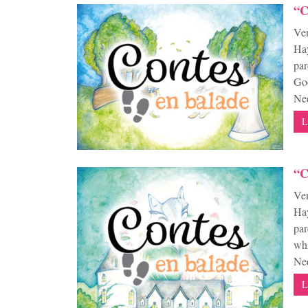
“C
Ven
Hay
par
Goo
Ned
L
“C
Ven
Hay
par
whi
Ned
L