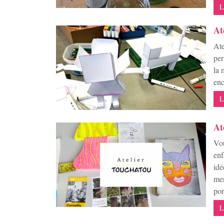
L
At
Ate
per
la 
enc
L
At
Vou
enf
idé
mer
por
L