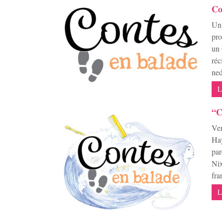
Co
Un 
pro
un 
réc
ned
L
“C
Ven
Hay
par
Nix
fra
L