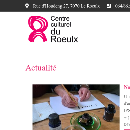
Rue d'Houdeng 27, 7070 Le Roeulx
064/66.
Actualité
No
Un 
d'a
IPS
+ (
049