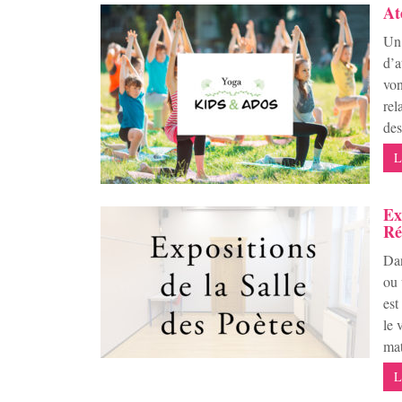
At
Un 
d’a
von
rel
des
L
Ex
Ré
Dan
ou 
est
le 
mat
L