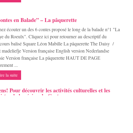
ontes en Balade” – La pâquerette
ez écouter un des 6 contes proposé le long de la balade n°1 "La
e du Roeulx". Cliquez ici pour retourner au descriptif du
cours balisé Square Léon Mabille La pâquerette The Daisy /
 madeliefje Version française English version Nederlandse
rsie Version française La pâquerette HAUT DE PAGE
rement ...
ire la suite
ens! Pour découvrir les activités culturelles et les
tistes de la région du Centre
s les avez reconnus? Dans cette vidéo apparaissent les artistes
athan Gianquinto, Loris Tils, le duo Fusion, Jeff Voy, Wayne
huffel, Stefan Ghisbain et Aurore Van Dam. Vous les
naissiez peut-être déjà, si ce n'était pas le cas voilà chose faite.