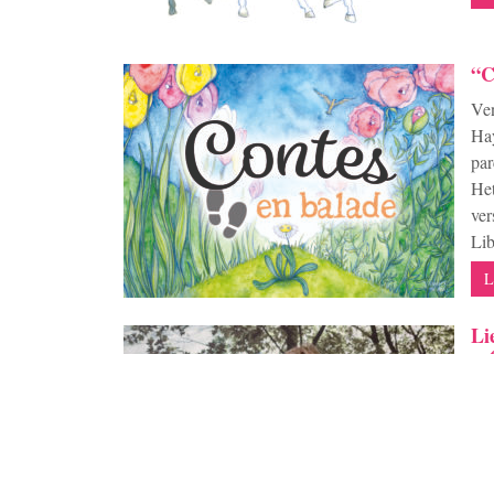
“C
Ven
Hay
par
Het
ve
Lib
L
Li
ar
Vou
Jon
Van
con