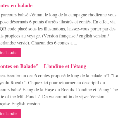
ntes en balade
parcours balisé s'étirant le long de la campagne rhodienne vous
pose désormais 6 points d'arrêts illustrés et contés. En effet, via
QR code placé sous les illustrations, laissez-vous porter par des
its propices au voyage. (Version française / english version /
erlandse versie). Chacun des 6 contes a ...
ire la suite
ontes en Balade” – L’ondine et l’étang
ez écouter un des 6 contes proposé le long de la balade n°1 "La
e du Roeulx". Cliquez ici pour retourner au descriptif du
cours balisé Etang de la Haye du Roeulx L'ondine et l'étang The
ie of the Mill-Pond / De waternimf in de vijver Version
nçaise English version ...
ire la suite