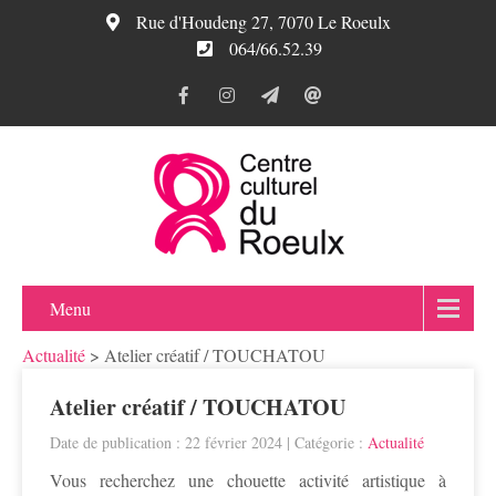
Rue d'Houdeng 27, 7070 Le Roeulx
064/66.52.39
Menu
Actualité
>
Atelier créatif / TOUCHATOU
Atelier créatif / TOUCHATOU
Date de publication : 22 février 2024
| Catégorie :
Actualité
Vous recherchez une chouette activité artistique à