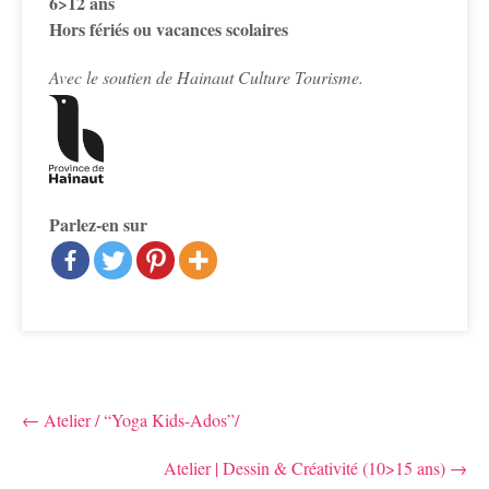
6>12 ans
Hors fériés ou vacances scolaires
Avec le soutien de Hainaut Culture Tourisme.
Parlez-en sur
Post
←
Atelier / “Yoga Kids-Ados”/
navigation
Atelier | Dessin & Créativité (10>15 ans)
→