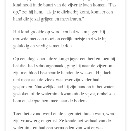
kind nooit in de buurt van de vijver te laten komen. “Pas
op,” zei hij hem, “als je te dichterbij komt, komt er een
hand die je zal grijpen en meesleuren.”
Het kind groeide op werd een bekwaam jager. Hij
trouwde met een mooi en eerlijk meisje met wie hij
gelukkig en vredig samenleefde.
Op een dag schoot deze jonge jager een hert en toen hij
het dier had schoongemaakt, ging hij naar de vijver om
zijn met bloed besmeurde handen te wassen. Hij dacht
niet meer aan de vloek waarover zijn vader had
gesproken. Nauwelijks had hij zijn handen in het water
gestoken of de waternimf kwam uit de vijver, omhelsde
hem en sleepte hem mee naar de bodem.
Toen het avond werd en de jager niet thuis kwam, werd
zijn vrouw erg ongerust. Ze kende het verhaal van de
waternimf en had een vermoeden van wat er was