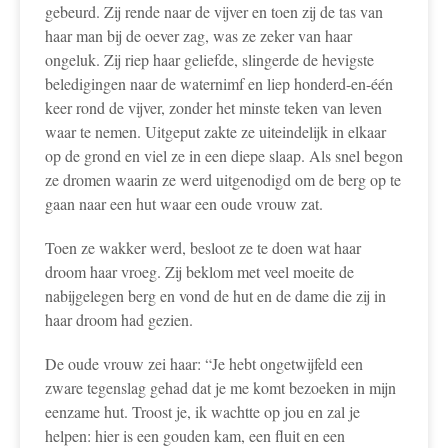
gebeurd. Zij rende naar de vijver en toen zij de tas van
haar man bij de oever zag, was ze zeker van haar
ongeluk. Zij riep haar geliefde, slingerde de hevigste
beledigingen naar de waternimf en liep honderd-en-één
keer rond de vijver, zonder het minste teken van leven
waar te nemen. Uitgeput zakte ze uiteindelijk in elkaar
op de grond en viel ze in een diepe slaap. Als snel begon
ze dromen waarin ze werd uitgenodigd om de berg op te
gaan naar een hut waar een oude vrouw zat.
Toen ze wakker werd, besloot ze te doen wat haar
droom haar vroeg. Zij beklom met veel moeite de
nabijgelegen berg en vond de hut en de dame die zij in
haar droom had gezien.
De oude vrouw zei haar: “Je hebt ongetwijfeld een
zware tegenslag gehad dat je me komt bezoeken in mijn
eenzame hut. Troost je, ik wachtte op jou en zal je
helpen: hier is een gouden kam, een fluit en een