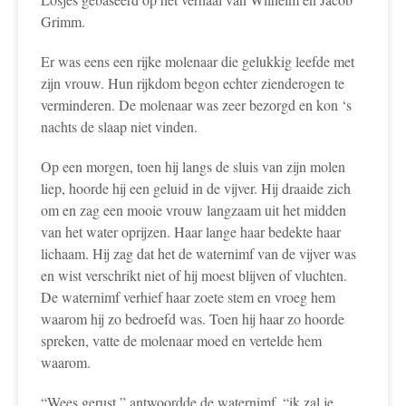
Grimm.
Er was eens een rijke molenaar die gelukkig leefde met
zijn vrouw. Hun rijkdom begon echter zienderogen te
verminderen. De molenaar was zeer bezorgd en kon ‘s
nachts de slaap niet vinden.
Op een morgen, toen hij langs de sluis van zijn molen
liep, hoorde hij een geluid in de vijver. Hij draaide zich
om en zag een mooie vrouw langzaam uit het midden
van het water oprijzen. Haar lange haar bedekte haar
lichaam. Hij zag dat het de waternimf van de vijver was
en wist verschrikt niet of hij moest blijven of vluchten.
De waternimf verhief haar zoete stem en vroeg hem
waarom hij zo bedroefd was. Toen hij haar zo hoorde
spreken, vatte de molenaar moed en vertelde hem
waarom.
“Wees gerust,” antwoordde de waternimf, “ik zal je