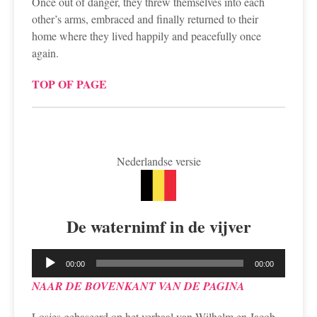
Once out of danger, they threw themselves into each
other’s arms, embraced and finally returned to their
home where they lived happily and peacefully once
again.
TOP OF PAGE
Nederlandse versie
De waternimf in de vijver
Lecteur
00:00
00:00
audio
NAAR DE BOVENKANT VAN DE PAGINA
Losjes gebaseerd op het verhaal van Wilhelm en Jacob