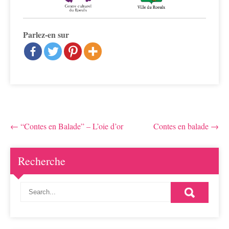
Parlez-en sur
Post
←
“Contes en Balade” – L’oie d’or
Contes en balade
→
navigation
Recherche