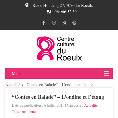
Rue d'Houdeng 27, 7070 Le Roeulx
064/66.52.39
Menu
Actualité
>
“Contes en Balade” – L’ondine et l’étang
“Contes en Balade” – L’ondine et l’étang
Date de publication : 6 juillet 2021
| Catégorie :
Actualité
|
Tags :
randonnée