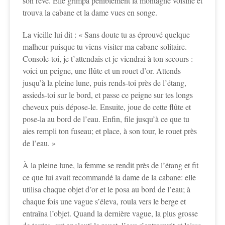
son rêve. Elle grimpa péniblement la montagne voisine et
trouva la cabane et la dame vues en songe.
La vieille lui dit : « Sans doute tu as éprouvé quelque
malheur puisque tu viens visiter ma cabane solitaire.
Console-toi, je t’attendais et je viendrai à ton secours :
voici un peigne, une flûte et un rouet d’or. Attends
jusqu’à la pleine lune, puis rends-toi près de l’étang,
assieds-toi sur le bord, et passe ce peigne sur tes longs
cheveux puis dépose-le. Ensuite, joue de cette flûte et
pose-la au bord de l’eau. Enfin, file jusqu’à ce que tu
aies rempli ton fuseau; et place, à son tour, le rouet près
de l’eau. »
À la pleine lune, la femme se rendit près de l’étang et fit
ce que lui avait recommandé la dame de la cabane: elle
utilisa chaque objet d’or et le posa au bord de l’eau; à
chaque fois une vague s’éleva, roula vers le berge et
entraîna l’objet. Quand la dernière vague, la plus grosse