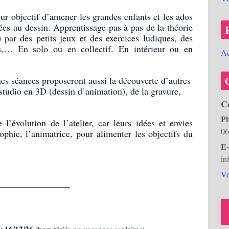
ur objectif d’amener les grandes enfants et les ados
iées au dessin. Apprentissage pas à pas de la théorie
) par des petits jeux et des exercices ludiques, des
es,… En solo ou en collectif. En intérieur ou en
Ac
nes séances proposeront aussi la découverte d’autres
 studio en 3D (dessin d’animation), de la gravure,
Ce
P
 l’évolution de l’atelier, car leurs idées et envies
06
ophie, l’animatrice, pour alimenter les objectifs du
E-
in
Vo
———————-
u 16/12/26
(hors fériés ou vacances scolaires)