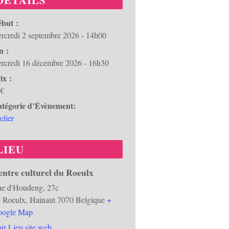
DÉTAILS
but :
rcredi 2 septembre 2026 - 14h00
n :
rcredi 16 décembre 2026 - 16h30
ix :
€
tégorie d’Évènement:
elier
LIEU
ntre culturel du Roeulx
e d'Houdeng, 27c
 Roeulx
,
Hainaut
7070
Belgique
+
ogle Map
ir Lieu site web