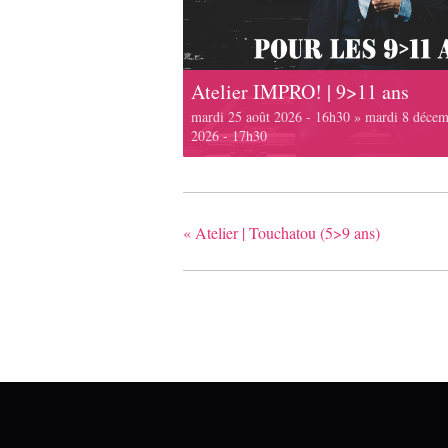
Atelier IMPRO! | 9>11 ans
mardi 25 août 2026 - 16h30
»
mardi 8 décem
2026 - 17h30
«
Atelier | Touchatou (5>9 ans)