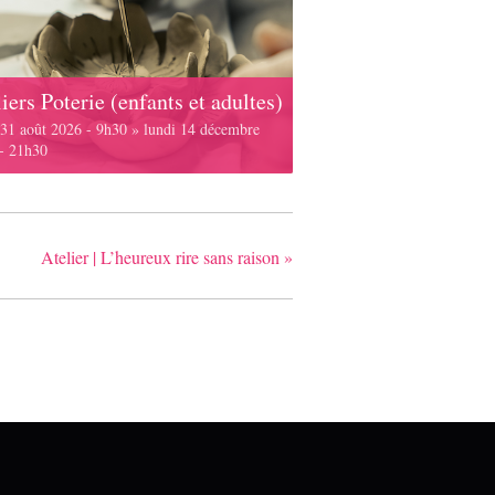
iers Poterie (enfants et adultes)
 31 août 2026 - 9h30
»
lundi 14 décembre
- 21h30
Atelier | L’heureux rire sans raison
»