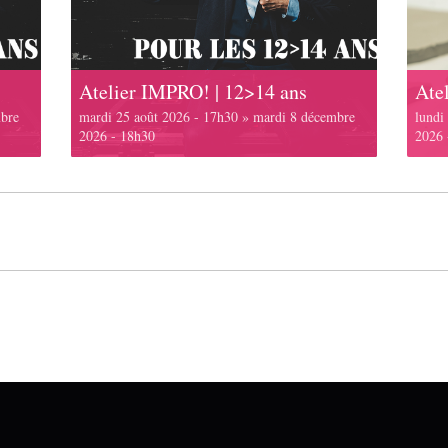
Atelier IMPRO! | 12>14 ans
Atel
bre
mardi 25 août 2026 - 17h30
»
mardi 8 décembre
lundi
2026 - 18h30
2026 