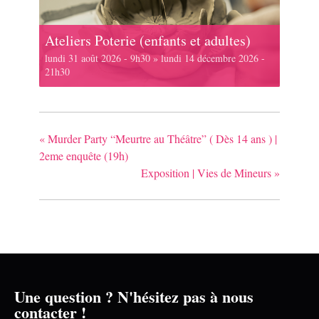
Ateliers Poterie (enfants et adultes)
lundi 31 août 2026 - 9h30
»
lundi 14 décembre 2026 -
21h30
«
Murder Party “Meurtre au Théâtre” ( Dès 14 ans ) |
2eme enquête (19h)
Exposition | Vies de Mineurs
»
Une question ? N'hésitez pas à nous
contacter !