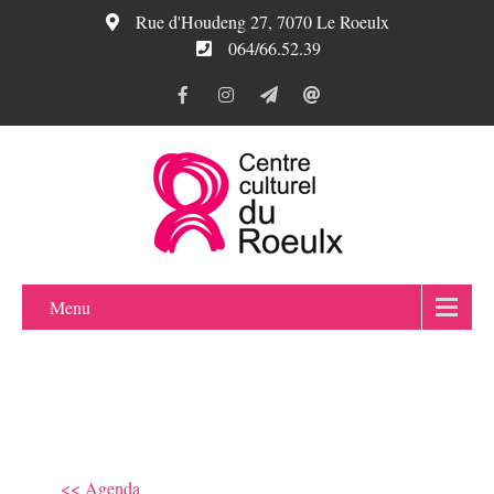
Rue d'Houdeng 27, 7070 Le Roeulx
064/66.52.39
Menu
<< Agenda