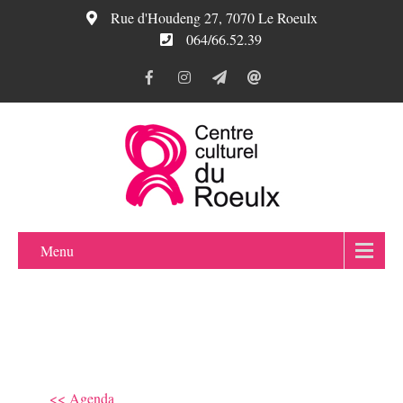
Rue d'Houdeng 27, 7070 Le Roeulx
064/66.52.39
Menu
<< Agenda