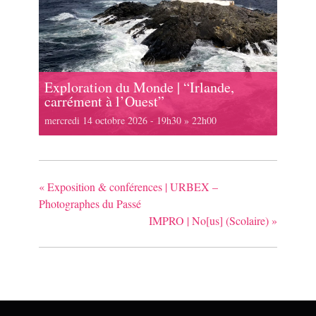
Exploration du Monde | “Irlande,
carrément à l’Ouest”
mercredi 14 octobre 2026 - 19h30
»
22h00
«
Exposition & conférences | URBEX –
Photographes du Passé
IMPRO | No[us] (Scolaire)
»