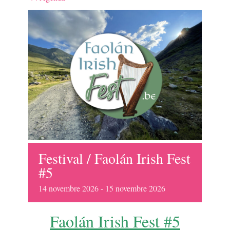
Festival / Faolán Irish Fest
#5
14
novembre
2026
-
15
novembre
2026
Faolán Irish Fest #5