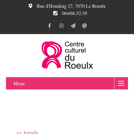
Rue d'Houdeng 27, 7070 Le Roeulx
064/66.52.39
Menu
<< Agenda