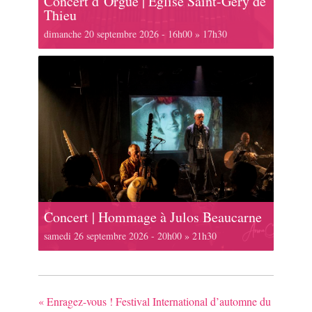
Concert d’Orgue | Église Saint-Géry de
Thieu
dimanche 20 septembre 2026 - 16h00
»
17h30
Concert | Hommage à Julos Beaucarne
samedi 26 septembre 2026 - 20h00
»
21h30
«
Enragez-vous ! Festival International d’automne du