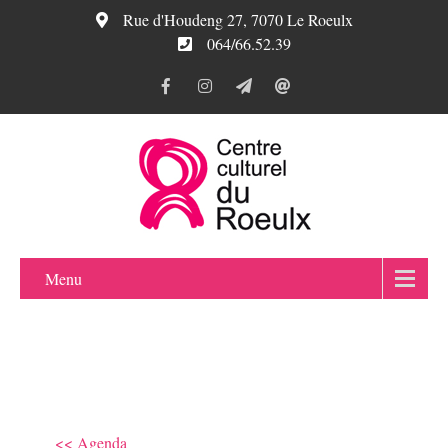
Rue d'Houdeng 27, 7070 Le Roeulx
064/66.52.39
Menu
<< Agenda