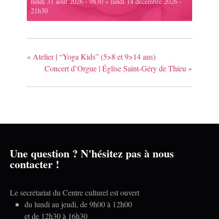
lundi 31 août 2026 - 9h30
»
lundi 14 décembre 2026 -
21h30
«
Atelier | “Yoga Kids” (5>8 et 9>14 ans)
Concert d’Orgue | Église Saint-Géry de Thieu
»
Une question ? N'hésitez pas à nous
contacter !
Le secrétariat du Centre culturel est ouvert
du lundi au jeudi, de 9h00 à 12h00
et de 12h30 à 16h30