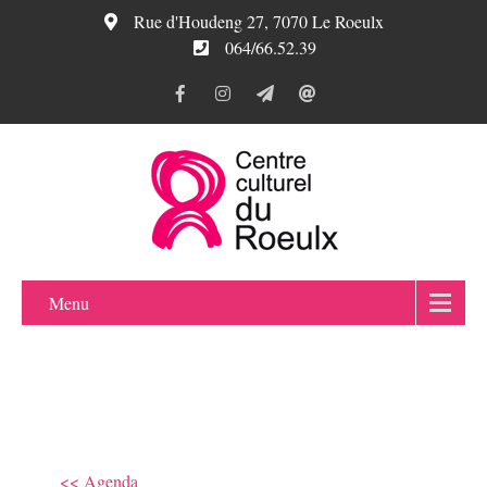
Rue d'Houdeng 27, 7070 Le Roeulx
064/66.52.39
Menu
<< Agenda