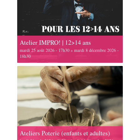
Atelier IMPRO! | 12>14 ans
mardi 25 août 2026 - 17h30
»
mardi 8 décembre 2026 -
18h30
Ateliers Poterie (enfants et adultes)