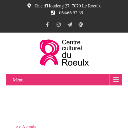
Rue d'Houdeng 27, 7070 Le Roeulx
064/66.52.39
Menu
<< Agenda