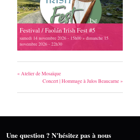
Festival / Faolán Irish Fest #5
samedi 14 novembre 2026 - 15h00
»
dimanche 15
novembre 2026 - 22h30
«
Atelier de Mosaïque
Concert | Hommage à Julos Beaucarne
»
Une question ? N'hésitez pas à nous