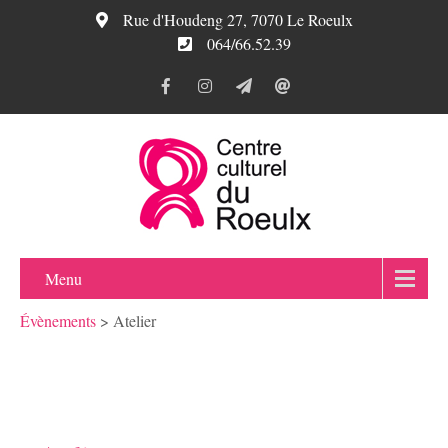
Rue d'Houdeng 27, 7070 Le Roeulx
064/66.52.39
Menu
Évènements
>
Atelier