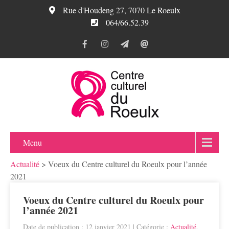
Rue d'Houdeng 27, 7070 Le Roeulx
064/66.52.39
Menu
Actualité
>
Voeux du Centre culturel du Roeulx pour l’année
2021
Voeux du Centre culturel du Roeulx pour
l’année 2021
Date de publication : 12 janvier 2021
| Catégorie :
Actualité
,