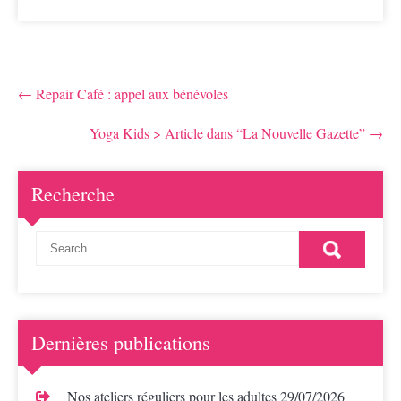
Post
←
Repair Café : appel aux bénévoles
navigation
Yoga Kids > Article dans “La Nouvelle Gazette”
→
Recherche
Dernières publications
Nos ateliers réguliers pour les adultes
29/07/2026