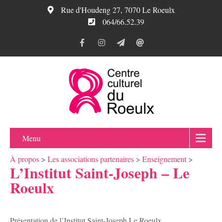
Rue d'Houdeng 27, 7070 Le Roeulx
064/66.52.39
Menu
À propos
>
Les associations partenaires
>
Enseignement
>
L’Institut Saint-Joseph – Le
Roeulx
Présentation de l’Institut Saint-Joseph Le Roeulx