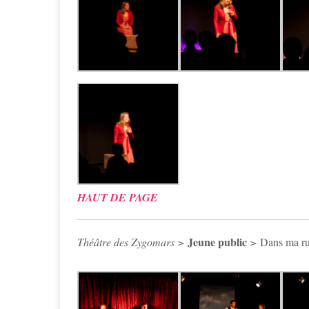
HAUT DE PAGE
Jeune public
Théâtre des Zygomars >
>
Dans ma r