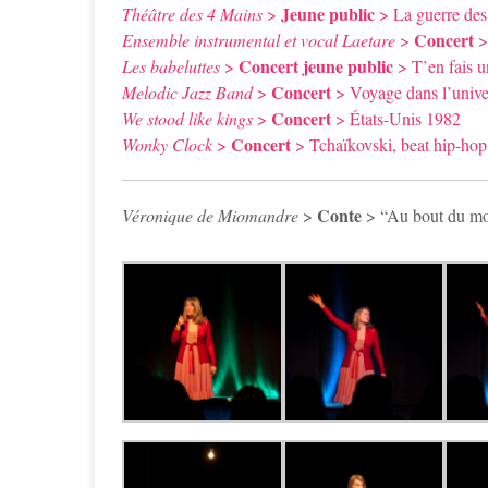
Jeune public
Théâtre des 4 Mains
>
> La guerre des
Concert
Ensemble instrumental et vocal Laetare
>
>
Concert jeune public
Les babeluttes
>
> T’en fais u
Concert
Melodic Jazz Band
>
> Voyage dans l’unive
Concert
We stood like kings
>
> États-Unis 1982
Concert
Wonky Clock
>
> Tchaïkovski, beat hip-hop
Conte
Véronique de Miomandre
>
> “Au bout du m