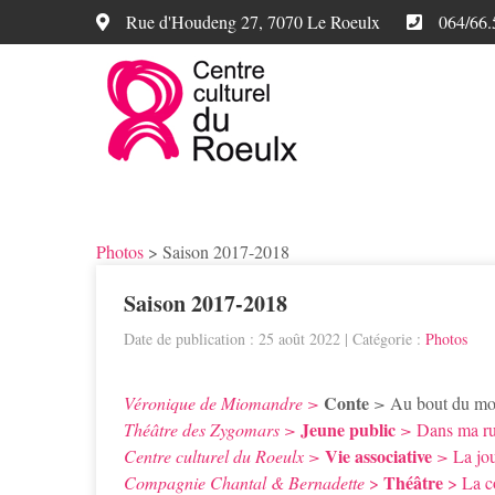
Rue d'Houdeng 27, 7070 Le Roeulx
064/66.
Photos
>
Saison 2017-2018
Saison 2017-2018
Date de publication : 25 août 2022
| Catégorie :
Photos
Conte
Véronique de Miomandre >
>
Au bout du m
Jeune public
Théâtre des Zygomars >
>
Dans ma r
Vie associative
Centre culturel du Roeulx >
>
La jo
Théâtre
Compagnie Chantal & Bernadette
>
> La co