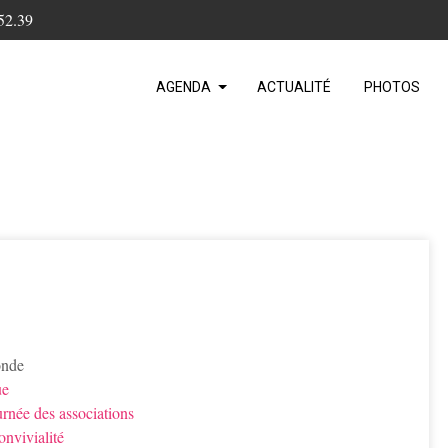
52.39
AGENDA
ACTUALITÉ
PHOTOS
onde
ue
urnée des associations
nvivialité