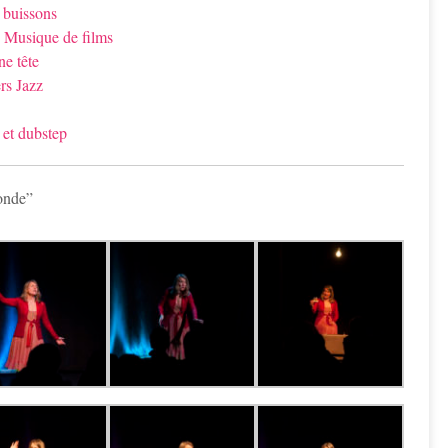
 buissons
 Musique de films
ne tête
rs Jazz
 et dubstep
onde”