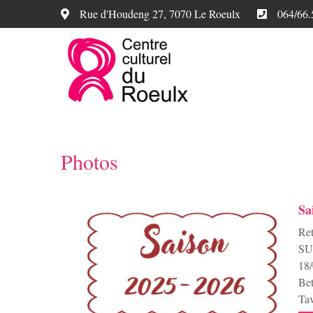
Rue d'Houdeng 27, 7070 Le Roeulx
064/66.
Photos
Sa
Re
SUR
18/
Bet
Tav