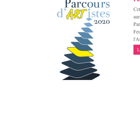
Cet
aur
Par
Feu
l'A
L
“M
Ces
bea
du 
act