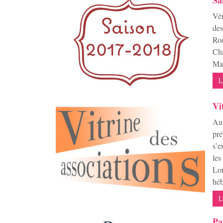
Sa
Vé
des
Roe
Cha
Mai
L
Vi
Au 
pré
s’e
les
Lon
héb
L
Pa