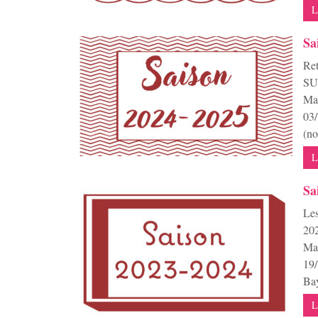
L
Sa
Re
SUR
Man
03/
(no
L
Sa
Les
202
Mai
19/
Bay
L