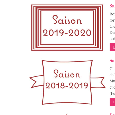
Sa
Ros
roi
Cie
Dur
act
L
Sa
Cho
de 
Mut
et 
(Fe
L