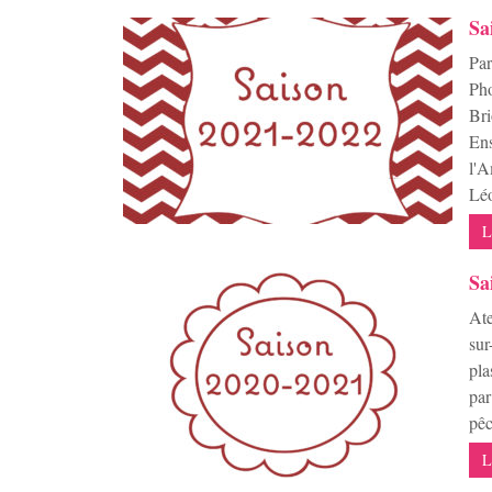
Sa
Par
Pho
Bri
Ens
l'A
Léo
L
Sa
Ate
sur
pla
par
pêc
L