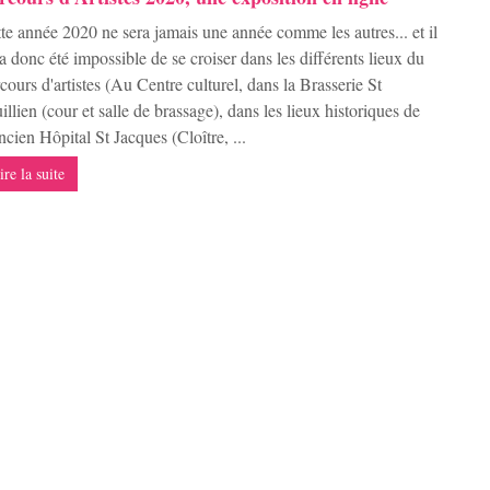
te année 2020 ne sera jamais une année comme les autres... et il
a donc été impossible de se croiser dans les différents lieux du
cours d'artistes (Au Centre culturel, dans la Brasserie St
illien (cour et salle de brassage), dans les lieux historiques de
ncien Hôpital St Jacques (Cloître, ...
ire la suite
ots en Balade” – Quand l’Art se promène…
 derniers temps, notre réalité a été chamboulée... Tout comme
ucoup d'autres structures dans notre secteur, le Centre culturel
Roeulx a dû s'adapter, se réinventer et poursuivre autrement son
ion. Parmi les démarches que notre équipe souhaitait