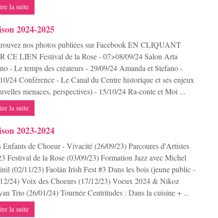
ire la suite
ison 2024-2025
trouvez nos photos publiées sur Facebook EN CLIQUANT
 CE LIEN Festival de la Rose - 07>08/09/24 Salon Arta
o - Le temps des créateurs - 29/09/24 Amanda et Stefano -
10/24 Conférence - Le Canal du Centre historique et ses enjeux
uvelles menaces, perspectives) - 15/10/24 Ra-conte et Moi ...
ire la suite
ison 2023-2024
 Enfants de Choeur - Vivacité (26/09/23) Parcoures d'Artistes
3 Festival de la Rose (03/09/23) Formation Jazz avec Michel
nil (02/11/23) Faolán Irish Fest #3 Dans les bois (jeune public -
12/24) Voix des Choeurs (17/12/23) Voeux 2024 & Nikoz
an Trio (26/01/24) Tournée Centritudes : Dans la cuisine + ...
ire la suite