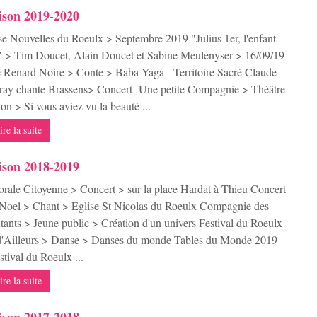
ison 2019-2020
e Nouvelles du Roeulx > Septembre 2019 "Julius 1er, l'enfant
" > Tim Doucet, Alain Doucet et Sabine Meulenyser > 16/09/19
 Renard Noire > Conte > Baba Yaga - Territoire Sacré Claude
ay chante Brassens> Concert Une petite Compagnie > Théâtre
ion > Si vous aviez vu la beauté ...
ire la suite
ison 2018-2019
rale Citoyenne > Concert > sur la place Hardat à Thieu Concert
Noel > Chant > Eglise St Nicolas du Roeulx Compagnie des
ants > Jeune public > Création d'un univers Festival du Roeulx
d'Ailleurs > Danse > Danses du monde Tables du Monde 2019
stival du Roeulx ...
ire la suite