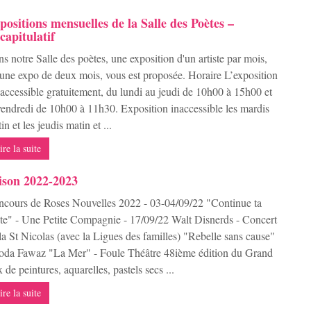
positions mensuelles de la Salle des Poètes –
capitulatif
s notre Salle des poètes, une exposition d'un artiste par mois,
une expo de deux mois, vous est proposée. Horaire L’exposition
 accessible gratuitement, du lundi au jeudi de 10h00 à 15h00 et
vendredi de 10h00 à 11h30. Exposition inaccessible les mardis
in et les jeudis matin et ...
ire la suite
ison 2022-2023
cours de Roses Nouvelles 2022 - 03-04/09/22 "Continue ta
te" - Une Petite Compagnie - 17/09/22 Walt Disnerds - Concert
la St Nicolas (avec la Ligues des familles) "Rebelle sans cause"
oda Fawaz "La Mer" - Foule Théâtre 48ième édition du Grand
x de peintures, aquarelles, pastels secs ...
ire la suite