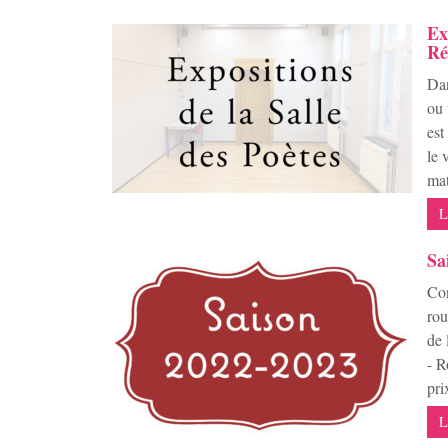
Ex
Ré
Dan
ou 
est
le 
mat
L
Sa
Con
rou
de 
- R
pri
L