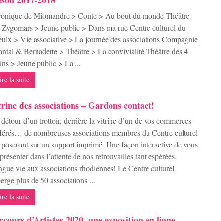
ison 2017-2018
ronique de Miomandre > Conte > Au bout du monde Théâtre
 Zygomars > Jeune public > Dans ma rue Centre culturel du
ulx > Vie associative > La journée des associations Compagnie
ntal & Bernadette > Théâtre > La convivialité Théâtre des 4
ns > Jeune public > La ...
ire la suite
trine des associations – Gardons contact!
détour d’un trottoir, derrière la vitrine d’un de vos commerces
férés… de nombreuses associations-membres du Centre culturel
xposeront sur un support imprimé. Une façon interactive de vous
 présenter dans l’attente de nos retrouvailles tant espérées.
gue vie aux associations rhodiennes! Le Centre culturel
erge plus de 50 associations ...
ire la suite
rcours d’Artistes 2020, une exposition en ligne