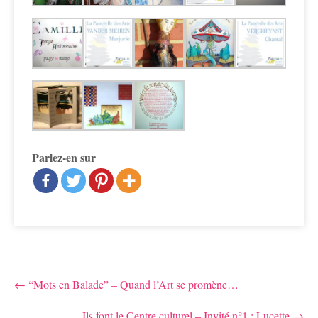
Parlez-en sur
Post
←
“Mots en Balade” – Quand l’Art se promène…
navigation
Ils font le Centre culturel – Invité n°1 : Lucette
→