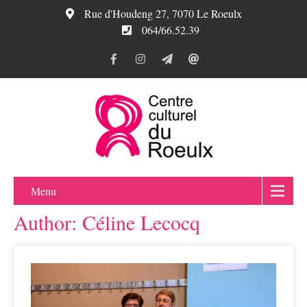
Rue d'Houdeng 27, 7070 Le Roeulx
064/66.52.39
Menu
Author:
Céline Lecocq