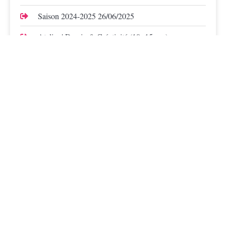
Saison 2024-2025
26/06/2025
Atelier | Dessin & Créativité (10>15 ans)
20/08/2024
Atelier créatif / TOUCHATOU
22/02/2024
Une question ? N'hésitez pas à nous
contacter !
Le secrétariat du Centre culturel est ouvert
du lundi au jeudi, de 9h00 à 12h00
et de 12h30 à 16h30
Le vendredi de 9h00 à 12h00